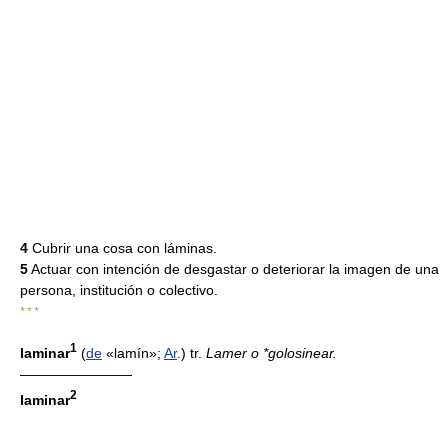
4
Cubrir una cosa con láminas.
5
Actuar con intención de desgastar o deteriorar la imagen de una
persona, institución o colectivo.
* * *
1
laminar
(
de
«lamín»;
Ar
.) tr.
Lamer o *golosinear.
————————
2
laminar