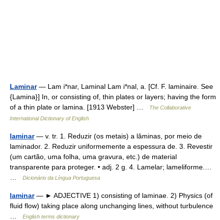
Laminar
— Lam i*nar, Laminal Lam i*nal, a. [Cf. F. laminaire. See
{Lamina}] In, or consisting of, thin plates or layers; having the form
of a thin plate or lamina. [1913 Webster] …
The Collaborative
International Dictionary of English
laminar
— v. tr. 1. Reduzir (os metais) a lâminas, por meio de
laminador. 2. Reduzir uniformemente a espessura de. 3. Revestir
(um cartão, uma folha, uma gravura, etc.) de material
transparente para proteger. • adj. 2 g. 4. Lamelar; lameliforme.…
…
Dicionário da Língua Portuguesa
laminar
— ► ADJECTIVE 1) consisting of laminae. 2) Physics (of
fluid flow) taking place along unchanging lines, without turbulence
…
English terms dictionary