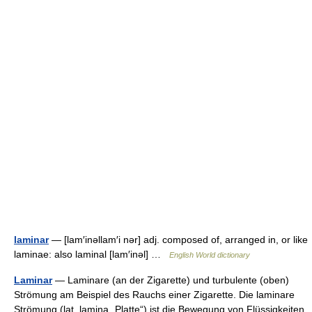
laminar
— [lam′inəllam′i nər] adj. composed of, arranged in, or like
laminae: also laminal [lam′inəl] …
English World dictionary
Laminar
— Laminare (an der Zigarette) und turbulente (oben)
Strömung am Beispiel des Rauchs einer Zigarette. Die laminare
Strömung (lat. lamina „Platte“) ist die Bewegung von Flüssigkeiten