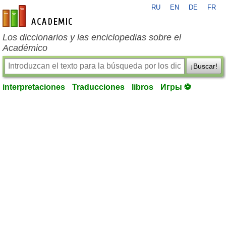
RU
EN
DE
FR
es-academic.com
Los diccionarios y las enciclopedias sobre el
Académico
¡Buscar!
interpretaciones
Traducciones
libros
Игры ⚽