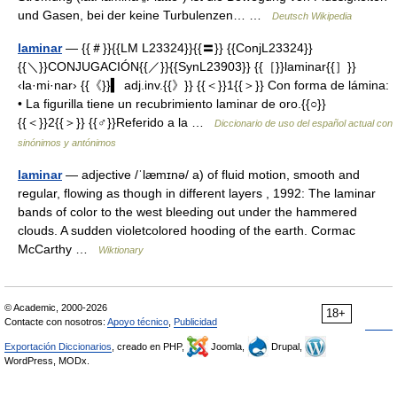
und Gasen, bei der keine Turbulenzen… …
Deutsch Wikipedia
laminar
— {{＃}}{{LM L23324}}{{〓}} {{ConjL23324}}
{{＼}}CONJUGACIÓN{{／}}{{SynL23903}} {{［}}laminar{{］}}
‹la·mi·nar› {{《}}▍ adj.inv.{{》}} {{＜}}1{{＞}} Con forma de lámina:
• La figurilla tiene un recubrimiento laminar de oro.{{○}}
{{＜}}2{{＞}} {{♂}}Referido a la …
Diccionario de uso del español actual con
sinónimos y antónimos
laminar
— adjective /ˈlæmɪnə/ a) of fluid motion, smooth and
regular, flowing as though in different layers , 1992: The laminar
bands of color to the west bleeding out under the hammered
clouds. A sudden violetcolored hooding of the earth. Cormac
McCarthy …
Wiktionary
© Academic, 2000-2026
18+
Contacte con nosotros:
Apoyo técnico
,
Publicidad
Exportación Diccionarios
, creado en PHP,
Joomla,
Drupal,
WordPress, MODx.