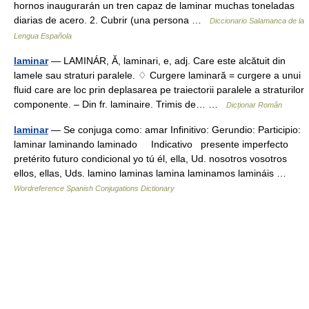
hornos inaugurarán un tren capaz de laminar muchas toneladas
diarias de acero. 2. Cubrir (una persona …
Diccionario Salamanca de la
Lengua Española
laminar
— LAMINÁR, Ă, laminari, e, adj. Care este alcătuit din
lamele sau straturi paralele. ♢ Curgere laminară = curgere a unui
fluid care are loc prin deplasarea pe traiectorii paralele a straturilor
componente. – Din fr. laminaire. Trimis de… …
Dicționar Român
laminar
— Se conjuga como: amar Infinitivo: Gerundio: Participio:
laminar laminando laminado Indicativo presente imperfecto
pretérito futuro condicional yo tú él, ella, Ud. nosotros vosotros
ellos, ellas, Uds. lamino laminas lamina laminamos lamináis …
Wordreference Spanish Conjugations Dictionary