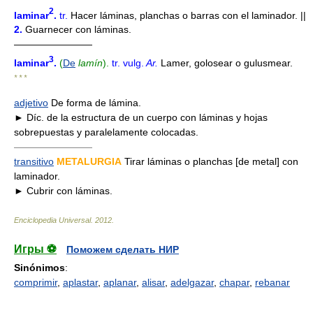
2
laminar
.
tr.
Hacer láminas, planchas o barras con el laminador. ||
2.
Guarnecer con láminas.
————————
3
laminar
.
(
De
lamín
).
tr.
vulg.
Ar.
Lamer, golosear o gulusmear.
* * *
adjetivo
De forma de lámina.
► Díc. de la estructura de un cuerpo con láminas y hojas
sobrepuestas y paralelamente colocadas.
————————
transitivo
METALURGIA
Tirar láminas o planchas [de metal] con
laminador.
► Cubrir con láminas.
Enciclopedia Universal
.
2012
.
Игры ⚽
Поможем сделать НИР
Sinónimos
:
comprimir
,
aplastar
,
aplanar
,
alisar
,
adelgazar
,
chapar
,
rebanar